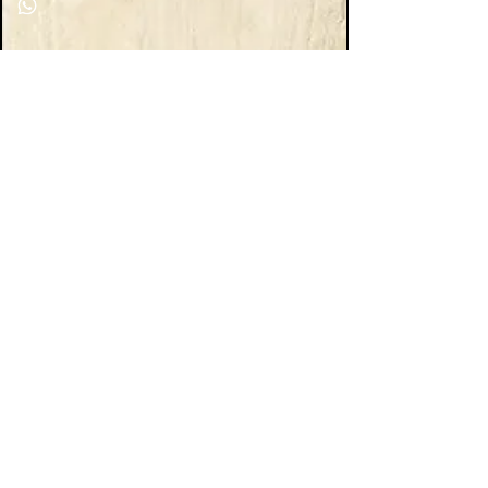
Lieferbare Formate
Viereckig
Rechteckig
75X75 cm. 30"X30"
100X100 cm. 40"X40"
150X150 cm. 60"X60"
75X37,5 cm. 30"X15"
150X75 cm. 60"X30"
150X100 cm. 60"X40"
300X100 cm. 120"X40"