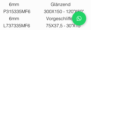
6mm Glänzend
P315335MF6 300X150 - 120"X60"
6mm Vorgeschliffen
L737335MF6 75X37,5 - 30"X15"
6mm Glänzend
P737335MF6 75X37,5 - 30"X15"
6mm Vorgeschliffen
L75335MF6 75X75 - 30"X30"
6mm Vorgeschliffen
P75335MF6 75X75 - 30"X30"
6mm Glänzend
Verfügbare Oberflächen
Glänzend, Vorgeschliffen