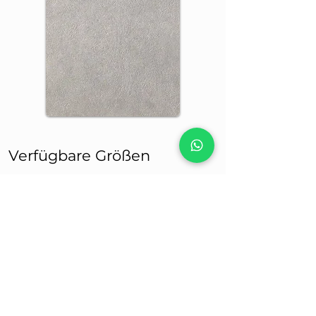
Verfügbare Größen
MAP1761030 300X100 - 120"X40"
6mm
Strukturiert
MAP1761015 150X100 - 60"X40"
6mm Semi-Matt
MAP1761010 100X100 - 40"X40"
6mm
Strukturiert