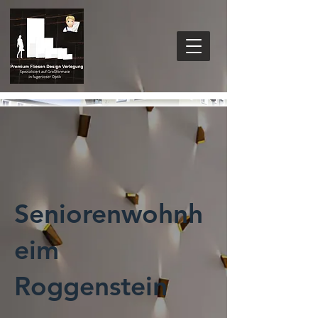
Seniorenwohnh
eim
Roggenstein