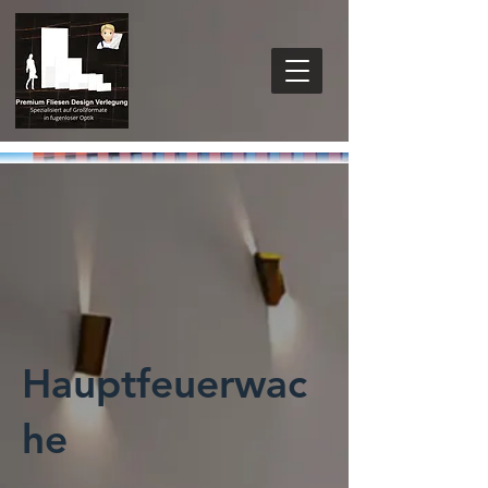
Hauptfeuerwac
he