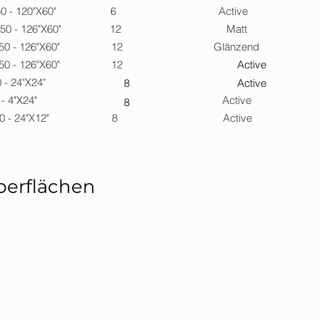
50 - 120"X60" 6 Active
E 320X150 - 126"X60" 12 Matt
 320X150 - 126"X60" 12 Glänzend
NE 320X150 - 126"X60" 12
Active
0X60 - 24"X24"
8
Active
kel 60X9 - 4"X24" Active
8
tte 60X30 - 24"X12" 8 Active
berflächen