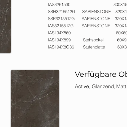
IAS3261530 300X1
SSH3215512G SAPIENSTON
SSP3215512G SAPIENSTONE
IAS3215512G SAPIENSTO
IAS194X860 6
IAS194X899 Stehsoc
IAS194X8G36 Stufenpla
Verfügbare O
Active,
Glänzend
Matt
,