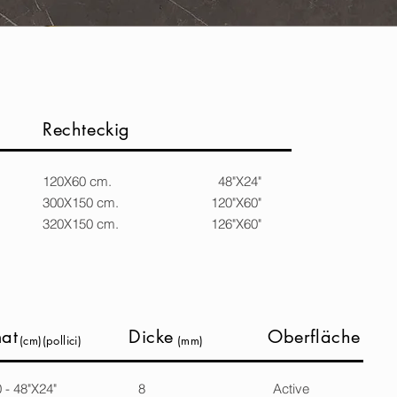
Rechteckig
120X60 cm. 48"X24"
300X150 cm. 120"X60"
320X150 cm. 126"X60"
at
Dicke
Oberfläche
(cm)(pollici)
(mm)
60 - 48"X24" 8 Active