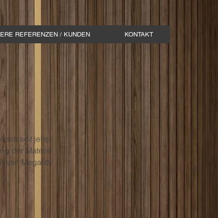
ERE REFERENZEN / KUNDEN
KONTAKT
nsch seit jeher
ung der Materie
it von Megalith