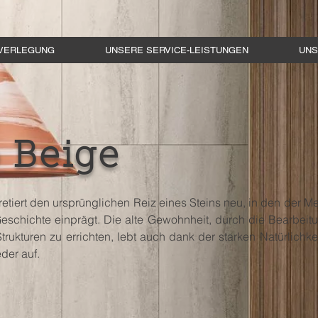
VERLEGUNG
UNSERE SERVICE-LEISTUNGEN
UNS
 Beige
retiert den ursprünglichen Reiz eines Steins neu, in den der Me
eschichte einprägt. Die alte Gewohnheit, durch die Bearbeit
rukturen zu errichten, lebt auch dank der starken Natürlichke
der auf.