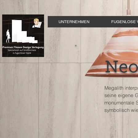
UNTERNEHMEN
FUGENLOSE 
Neo
Megalith interp
seine eigene G
monumentale St
symbolisch wie