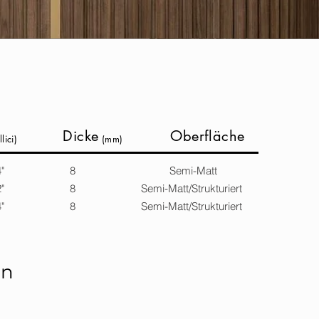
Dicke
Oberfläche
lici)
(mm)
60 - 48"X24" 8
Semi-Matt
12" 8 Semi-Matt/Strukturiert
24" 8 Semi-Matt/Strukturiert
en