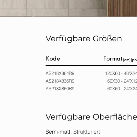
Verfügbare Größen
Kode
Format
(cm)(pol
AS218X864R9 120X
AS218X836R9 60X30 - 24"X
AS218X860R9 60X60 - 24"X
Verfügbare Oberfläch
Semi-matt,
Strukturiert