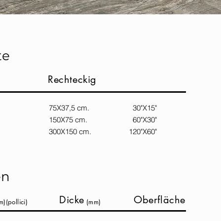
te
Rechteckig
30"
75X37,5 cm. 30"X15"
150X75 cm. 60"X30"
300X150 cm. 120"X60"
en
Dicke
Oberfläche
m)(pollici)
(mm)