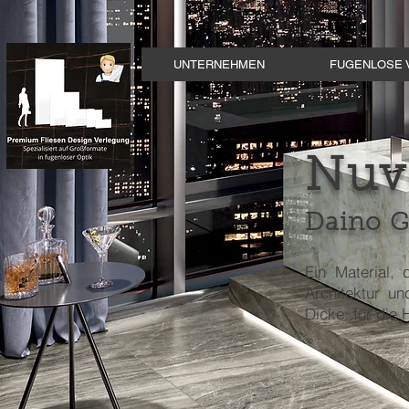
UNTERNEHMEN
FUGENLOSE 
Nuv
Daino G
Ein Material,
Architektur un
Dicke: für die