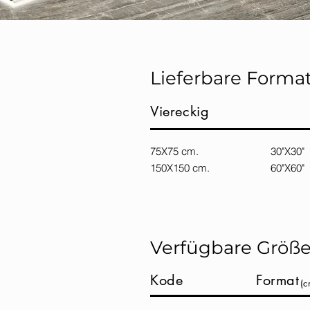
Lieferbare Forma
Viereckig
75X75 cm. 30"X
150X150 cm. 60"X60"
Verfügbare Größ
Kode
Format
(c