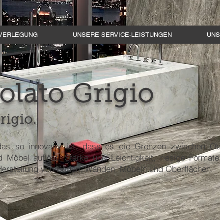
VERLEGUNG
UNSERE SERVICE-LEISTUNGEN
UNS
olato Grigio
rigio.
 das so innovativ ist, dass es die Grenzen zwischen Ob
d Möbel auflöst. Stärke und Leichtigkeit, riesige Format
 Herstellung von Böden, Wänden, Möbeln und Oberflächen.