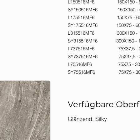
L150516MF6 150X
SY150516MF6 15
L175516MF6 150X
SY175516MF6 15
L315516MF6 300X
SY315516MF6 300
L737516MF6 75X3
SY737516MF6 75
L75516MF6 75X
SY75516MF6 75
Verfügbare Ober
Glänzend,
Silky