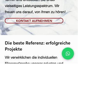
vielseitiges Leistungsspektrum. Wir
freuen uns darauf, von Ihnen zu hören!
KONTAKT AUFNEHMEN
Die beste Referenz: erfolgreiche
Projekte
Wir verwirklichen die individuellen
Fliesenwünsche unserer privaten und
gewerblichen Kunden – und das weit
über die Region hinaus. Lassen Sie sich
von unseren Projekten in
unterschiedlichsten Einsatzbereichen
inspirieren!
MEHR ERFAHREN