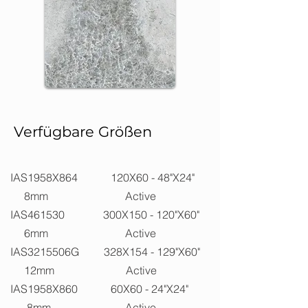
Verfügbare Größen
IAS1958X864 120X60 - 48"X24"
8mm Active
IAS461530 300X150 - 120"X60"
6mm Active
IAS3215506G 328X154 - 129"X60"
12mm Active
IAS1958X860 60X60 - 24"X24"
8mm Active