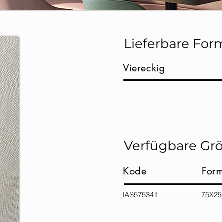
Lieferbare For
Viereckig
Verfügbare Gr
Kode
For
IAS575341 75X