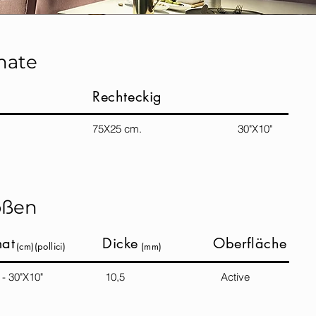
mate
Rechteckig
75X25 cm. 30"X10"
ößen
mat
Dicke
Oberfläche
(cm)(pollici)
(mm)
25 - 30"X10" 10,5 Active