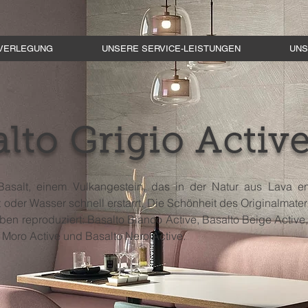
VERLEGUNG
UNSERE SERVICE-LEISTUNGEN
UNS
lto Grigio Activ
 Basalt, einem Vulkangestein, das in der Natur aus Lava en
t oder Wasser schnell erstarrt. Die Schönheit des Originalmateri
rben reproduziert: Basalto Bianco Active, Basalto Beige Active,
o Moro Active und Basalto Nero Active.