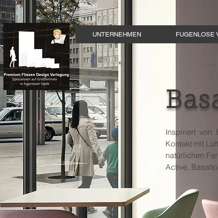
UNTERNEHMEN
FUGENLOSE 
Basa
Inspiriert von
Kontakt mit Luf
natürlichen Fa
Active, Basalt