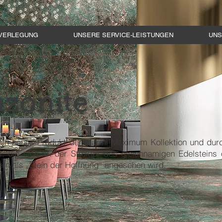
VERLEGUNG
UNSERE SERVICE-LEISTUNGEN
UNS
zonite
ein neues Produkt der Marmi Maximum Kollektion und durc
, die sich an der Struktur des gleichnamigen Edelsteins or
rn als „Stein der Hoffnung“ angesehen wird.